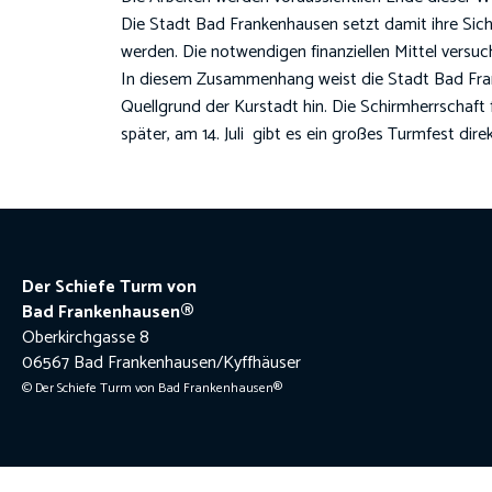
Die Stadt Bad Frankenhausen setzt damit ihre Sich
werden. Die notwendigen finanziellen Mittel versu
In diesem Zusammenhang weist die Stadt Bad Fran
Quellgrund der Kurstadt hin. Die Schirmherrschaft
später, am 14. Juli gibt es ein großes Turmfest di
Der Schiefe Turm von
Bad Frankenhausen®
Oberkirchgasse 8
06567 Bad Frankenhausen/Kyffhäuser
© Der Schiefe Turm von Bad Frankenhausen®