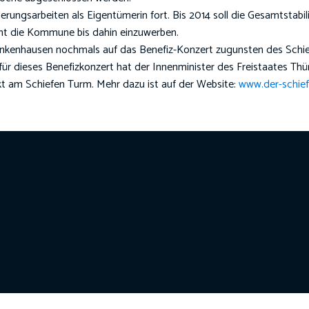
erungsarbeiten als Eigentümerin fort. Bis 2014 soll die Gesamtstab
cht die Kommune bis dahin einzuwerben.
kenhausen nochmals auf das Benefiz-Konzert zugunsten des Schie
 für dieses Benefizkonzert hat der Innenminister des Freistaates 
rekt am Schiefen Turm. Mehr dazu ist auf der Website:
www.der-schief